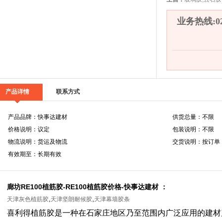
业务热线:022
产品详情
联系方式
产品品牌：快事达建材
供货总量：不限
价格说明：议定
包装说明：不限
物流说明：货运及物流
交货说明：按订单
有效期至：长期有效
廊坊RE100植筋胶-RE100植筋胶价格-快事达建材 ：
,
,
天津灰色植筋胶
天津坚朗耐候胶
天津幕墙胶条
喜利得植筋胶是一种在石家庄地区乃至范围内广泛应用的建材