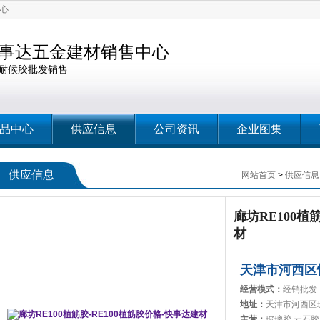
心
事达五金建材销售中心
耐候胶批发销售
品中心
供应信息
公司资讯
企业图集
供应信息
网站首页
>
供应信息
廊坊RE100植
材
天津市河西区
经营模式：
经销批发
地址：
天津市河西区
主营：
玻璃胶,云石胶