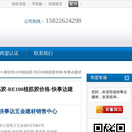
供应信息
手机版
在线留言
15822624298
公司热线：
商盟认证
联系我们
>
廊坊RE100植筋胶-RE100植筋胶价格-快事达建材
商盟客服
筋胶-RE100植筋胶价格-快事达建
您好，欢迎莅临快事达
建材，欢迎咨询...
快事达五金建材销售中心
珠江道珠江五金城A区5栋4号
,结构胶,耐候胶,植筋胶,幕墙胶,发泡胶