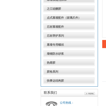
之江硅酮胶
点式幕墙配件（玻璃爪件）
石材幕墙配件
石材养护系列
幕墙专用螺丝
墙锢防水砂浆
热熔胶
胶枪系列
快事达结构胶
联系我们
公司热线：