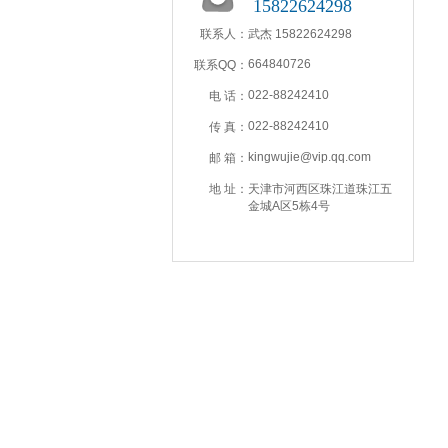
15822624298
联系人：
武杰 15822624298
664840726
联系QQ：
022-88242410
电 话：
022-88242410
传 真：
kingwujie@vip.qq.com
邮 箱：
地 址：
天津市河西区珠江道珠江五
金城A区5栋4号