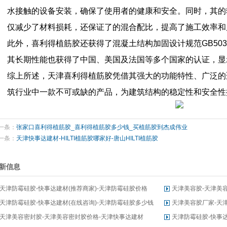
水接触的设备安装，确保了使用者的健康和安全。同时，其的
仅减少了材料损耗，还保证了的混合配比，提高了施工效率和
此外，喜利得植筋胶还获得了混凝土结构加固设计规范GB5036
其长期性能也获得了中国、美国及法国等多个国家的认证，显
综上所述，天津喜利得植筋胶凭借其强大的功能特性、广泛的
筑行业中一款不可或缺的产品，为建筑结构的稳定性和安全性
一条：
张家口喜利得植筋胶_喜利得植筋胶多少钱_买植筋胶到杰成伟业
一条：
天津快事达建材-HILTI植筋胶哪家好-唐山HILTI植筋胶
新信息
天津防霉硅胶-快事达建材(推荐商家)-天津防霉硅胶价格
天津美容胶-天津美容
天津防霉硅胶-快事达建材(在线咨询)-天津防霉硅胶多少钱
天津美容胶厂家-天
天津美容密封胶-天津美容密封胶价格-天津快事达建材
天津防霉硅胶-快事