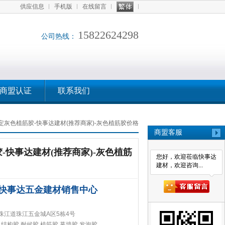
供应信息
手机版
在线留言
15822624298
公司热线：
商盟认证
联系我们
定灰色植筋胶-快事达建材(推荐商家)-灰色植筋胶价格
商盟客服
-快事达建材(推荐商家)-灰色植筋
您好，欢迎莅临快事达
建材，欢迎咨询...
快事达五金建材销售中心
珠江道珠江五金城A区5栋4号
,结构胶,耐候胶,植筋胶,幕墙胶,发泡胶