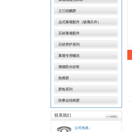
之江硅酮胶
点式幕墙配件（玻璃爪件）
石材幕墙配件
石材养护系列
幕墙专用螺丝
墙锢防水砂浆
热熔胶
胶枪系列
快事达结构胶
联系我们
公司热线：