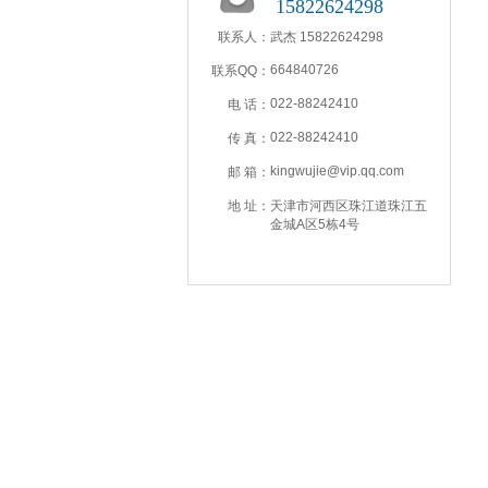
15822624298
联系人：
武杰 15822624298
664840726
联系QQ：
022-88242410
电 话：
022-88242410
传 真：
kingwujie@vip.qq.com
邮 箱：
地 址：
天津市河西区珠江道珠江五
金城A区5栋4号